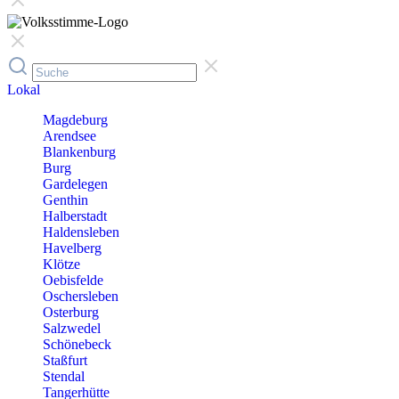
Lokal
Magdeburg
Arendsee
Blankenburg
Burg
Gardelegen
Genthin
Halberstadt
Haldensleben
Havelberg
Klötze
Oebisfelde
Oschersleben
Osterburg
Salzwedel
Schönebeck
Staßfurt
Stendal
Tangerhütte