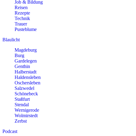
Job & Bildung
Reisen
Rezepte
Technik
Trauer
Pusteblume
Blaulicht
Magdeburg
Burg
Gardelegen
Genthin
Halberstadt
Haldensleben
Oschersleben
Salzwedel
Schönebeck
Staßfurt
Stendal
Wernigerode
Wolmirstedt
Zerbst
Podcast