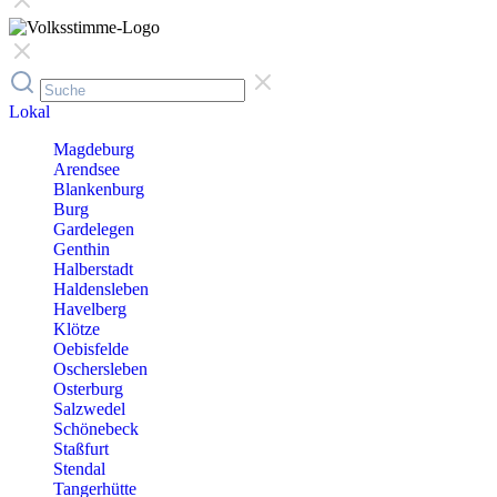
Lokal
Magdeburg
Arendsee
Blankenburg
Burg
Gardelegen
Genthin
Halberstadt
Haldensleben
Havelberg
Klötze
Oebisfelde
Oschersleben
Osterburg
Salzwedel
Schönebeck
Staßfurt
Stendal
Tangerhütte