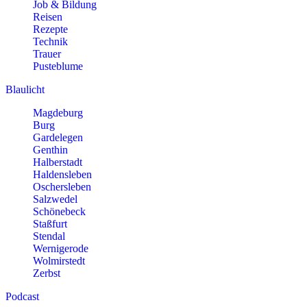
Job & Bildung
Reisen
Rezepte
Technik
Trauer
Pusteblume
Blaulicht
Magdeburg
Burg
Gardelegen
Genthin
Halberstadt
Haldensleben
Oschersleben
Salzwedel
Schönebeck
Staßfurt
Stendal
Wernigerode
Wolmirstedt
Zerbst
Podcast