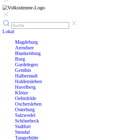
Lokal
Magdeburg
Arendsee
Blankenburg
Burg
Gardelegen
Genthin
Halberstadt
Haldensleben
Havelberg
Klötze
Oebisfelde
Oschersleben
Osterburg
Salzwedel
Schönebeck
Staßfurt
Stendal
Tangerhütte