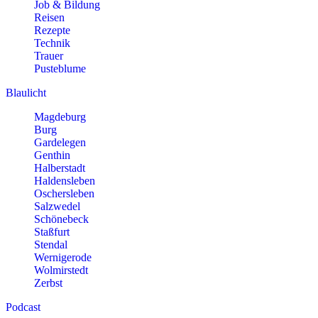
Job & Bildung
Reisen
Rezepte
Technik
Trauer
Pusteblume
Blaulicht
Magdeburg
Burg
Gardelegen
Genthin
Halberstadt
Haldensleben
Oschersleben
Salzwedel
Schönebeck
Staßfurt
Stendal
Wernigerode
Wolmirstedt
Zerbst
Podcast