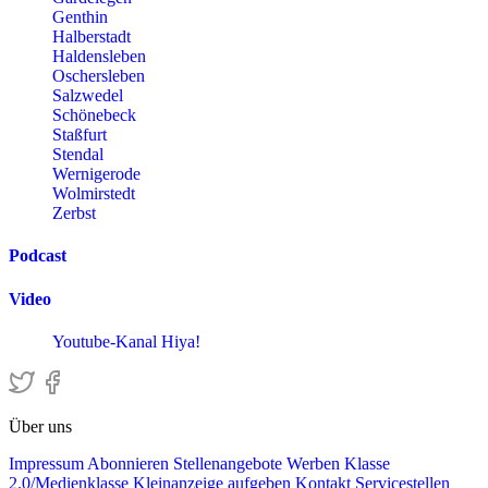
Genthin
Halberstadt
Haldensleben
Oschersleben
Salzwedel
Schönebeck
Staßfurt
Stendal
Wernigerode
Wolmirstedt
Zerbst
Podcast
Video
Youtube-Kanal Hiya!
Über uns
Impressum
Abonnieren
Stellenangebote
Werben
Klasse
2.0/Medienklasse
Kleinanzeige aufgeben
Kontakt
Servicestellen