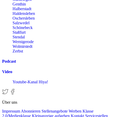
Genthin
Halberstadt
Haldensleben
Oschersleben
Salzwedel
Schönebeck
Staßfurt
Stendal
Wernigerode
Wolmirstedt
Zerbst
Podcast
Video
Youtube-Kanal Hiya!
Über uns
Impressum
Abonnieren
Stellenangebote
Werben
Klasse
2.0/Medienklasse
Kleinanzeige aufgeben
Kontakt
Servicestellen