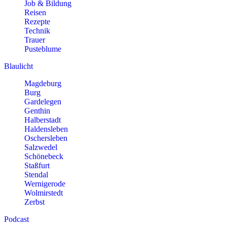
Job & Bildung
Reisen
Rezepte
Technik
Trauer
Pusteblume
Blaulicht
Magdeburg
Burg
Gardelegen
Genthin
Halberstadt
Haldensleben
Oschersleben
Salzwedel
Schönebeck
Staßfurt
Stendal
Wernigerode
Wolmirstedt
Zerbst
Podcast