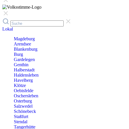
Lokal
Magdeburg
Arendsee
Blankenburg
Burg
Gardelegen
Genthin
Halberstadt
Haldensleben
Havelberg
Klötze
Oebisfelde
Oschersleben
Osterburg
Salzwedel
Schönebeck
Staßfurt
Stendal
Tangerhütte