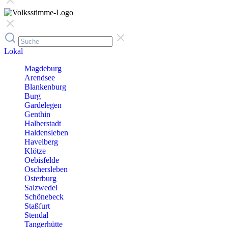
Lokal
Magdeburg
Arendsee
Blankenburg
Burg
Gardelegen
Genthin
Halberstadt
Haldensleben
Havelberg
Klötze
Oebisfelde
Oschersleben
Osterburg
Salzwedel
Schönebeck
Staßfurt
Stendal
Tangerhütte