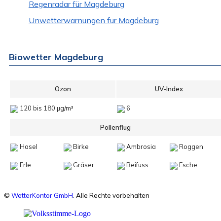
Regenradar für Magdeburg
Unwetterwarnungen für Magdeburg
Biowetter Magdeburg
Ozon
UV-Index
120 bis 180 µg/m³
6
Pollenflug
Hasel
Birke
Ambrosia
Roggen
Erle
Gräser
Beifuss
Esche
©
WetterKontor GmbH
. Alle Rechte vorbehalten