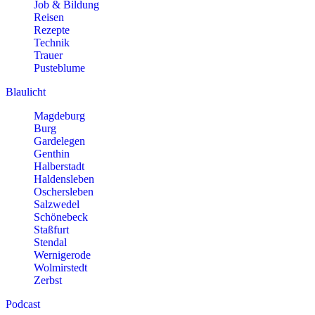
Job & Bildung
Reisen
Rezepte
Technik
Trauer
Pusteblume
Blaulicht
Magdeburg
Burg
Gardelegen
Genthin
Halberstadt
Haldensleben
Oschersleben
Salzwedel
Schönebeck
Staßfurt
Stendal
Wernigerode
Wolmirstedt
Zerbst
Podcast