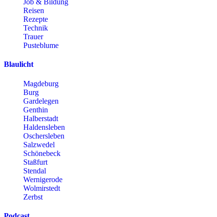
Job & Bildung
Reisen
Rezepte
Technik
Trauer
Pusteblume
Blaulicht
Magdeburg
Burg
Gardelegen
Genthin
Halberstadt
Haldensleben
Oschersleben
Salzwedel
Schönebeck
Staßfurt
Stendal
Wernigerode
Wolmirstedt
Zerbst
Podcast