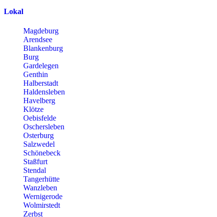
Lokal
Magdeburg
Arendsee
Blankenburg
Burg
Gardelegen
Genthin
Halberstadt
Haldensleben
Havelberg
Klötze
Oebisfelde
Oschersleben
Osterburg
Salzwedel
Schönebeck
Staßfurt
Stendal
Tangerhütte
Wanzleben
Wernigerode
Wolmirstedt
Zerbst