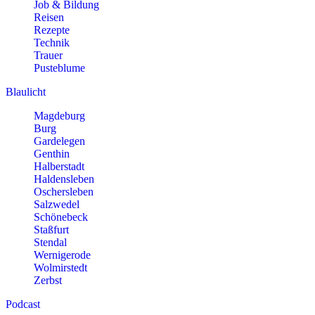
Job & Bildung
Reisen
Rezepte
Technik
Trauer
Pusteblume
Blaulicht
Magdeburg
Burg
Gardelegen
Genthin
Halberstadt
Haldensleben
Oschersleben
Salzwedel
Schönebeck
Staßfurt
Stendal
Wernigerode
Wolmirstedt
Zerbst
Podcast