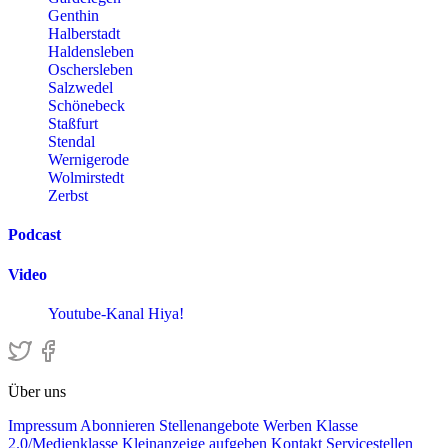
Genthin
Halberstadt
Haldensleben
Oschersleben
Salzwedel
Schönebeck
Staßfurt
Stendal
Wernigerode
Wolmirstedt
Zerbst
Podcast
Video
Youtube-Kanal Hiya!
Über uns
Impressum
Abonnieren
Stellenangebote
Werben
Klasse
2.0/Medienklasse
Kleinanzeige aufgeben
Kontakt
Servicestellen