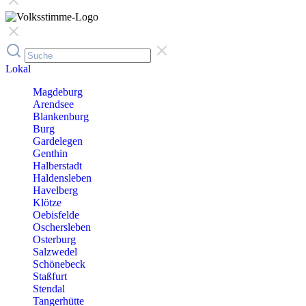
Lokal
Magdeburg
Arendsee
Blankenburg
Burg
Gardelegen
Genthin
Halberstadt
Haldensleben
Havelberg
Klötze
Oebisfelde
Oschersleben
Osterburg
Salzwedel
Schönebeck
Staßfurt
Stendal
Tangerhütte