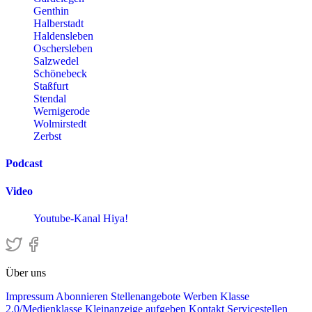
Genthin
Halberstadt
Haldensleben
Oschersleben
Salzwedel
Schönebeck
Staßfurt
Stendal
Wernigerode
Wolmirstedt
Zerbst
Podcast
Video
Youtube-Kanal Hiya!
Über uns
Impressum
Abonnieren
Stellenangebote
Werben
Klasse
2.0/Medienklasse
Kleinanzeige aufgeben
Kontakt
Servicestellen