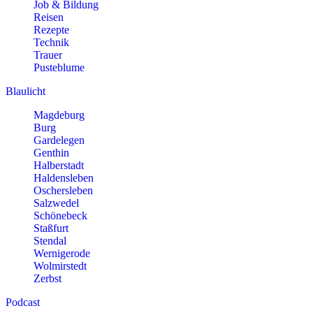
Job & Bildung
Reisen
Rezepte
Technik
Trauer
Pusteblume
Blaulicht
Magdeburg
Burg
Gardelegen
Genthin
Halberstadt
Haldensleben
Oschersleben
Salzwedel
Schönebeck
Staßfurt
Stendal
Wernigerode
Wolmirstedt
Zerbst
Podcast