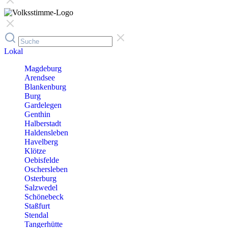
Lokal
Magdeburg
Arendsee
Blankenburg
Burg
Gardelegen
Genthin
Halberstadt
Haldensleben
Havelberg
Klötze
Oebisfelde
Oschersleben
Osterburg
Salzwedel
Schönebeck
Staßfurt
Stendal
Tangerhütte