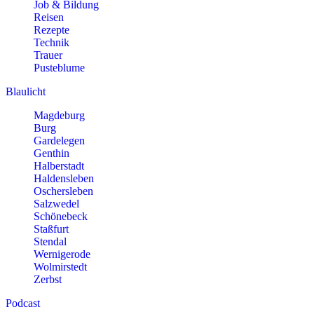
Job & Bildung
Reisen
Rezepte
Technik
Trauer
Pusteblume
Blaulicht
Magdeburg
Burg
Gardelegen
Genthin
Halberstadt
Haldensleben
Oschersleben
Salzwedel
Schönebeck
Staßfurt
Stendal
Wernigerode
Wolmirstedt
Zerbst
Podcast