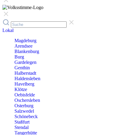
Lokal
Magdeburg
Arendsee
Blankenburg
Burg
Gardelegen
Genthin
Halberstadt
Haldensleben
Havelberg
Klötze
Oebisfelde
Oschersleben
Osterburg
Salzwedel
Schönebeck
Staßfurt
Stendal
Tangerhütte