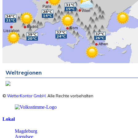
Weltregionen
©
WetterKontor GmbH
. Alle Rechte vorbehalten
Lokal
Magdeburg
Arendsee