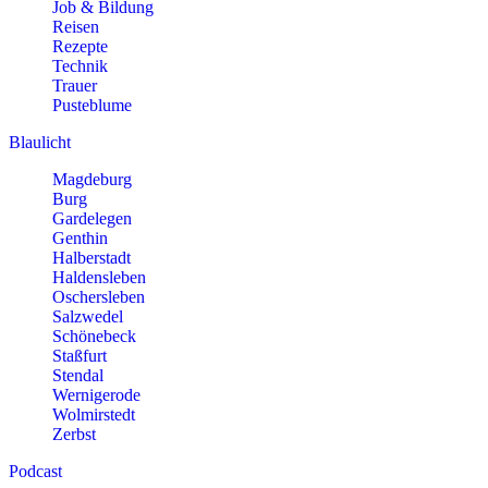
Job & Bildung
Reisen
Rezepte
Technik
Trauer
Pusteblume
Blaulicht
Magdeburg
Burg
Gardelegen
Genthin
Halberstadt
Haldensleben
Oschersleben
Salzwedel
Schönebeck
Staßfurt
Stendal
Wernigerode
Wolmirstedt
Zerbst
Podcast