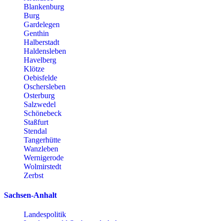
Blankenburg
Burg
Gardelegen
Genthin
Halberstadt
Haldensleben
Havelberg
Klötze
Oebisfelde
Oschersleben
Osterburg
Salzwedel
Schönebeck
Staßfurt
Stendal
Tangerhütte
Wanzleben
Wernigerode
Wolmirstedt
Zerbst
Sachsen-Anhalt
Landespolitik