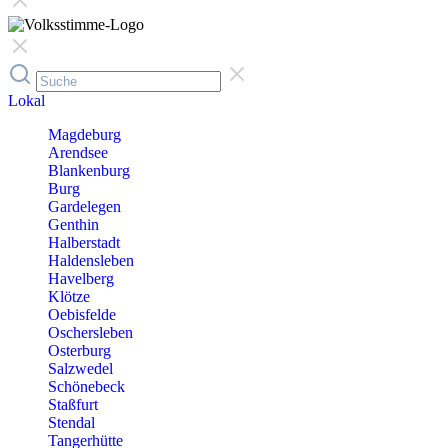
Lokal
Magdeburg
Arendsee
Blankenburg
Burg
Gardelegen
Genthin
Halberstadt
Haldensleben
Havelberg
Klötze
Oebisfelde
Oschersleben
Osterburg
Salzwedel
Schönebeck
Staßfurt
Stendal
Tangerhütte