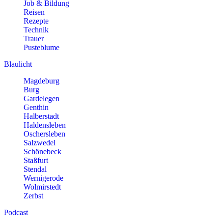
Job & Bildung
Reisen
Rezepte
Technik
Trauer
Pusteblume
Blaulicht
Magdeburg
Burg
Gardelegen
Genthin
Halberstadt
Haldensleben
Oschersleben
Salzwedel
Schönebeck
Staßfurt
Stendal
Wernigerode
Wolmirstedt
Zerbst
Podcast