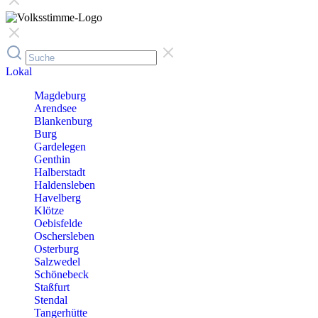
Lokal
Magdeburg
Arendsee
Blankenburg
Burg
Gardelegen
Genthin
Halberstadt
Haldensleben
Havelberg
Klötze
Oebisfelde
Oschersleben
Osterburg
Salzwedel
Schönebeck
Staßfurt
Stendal
Tangerhütte