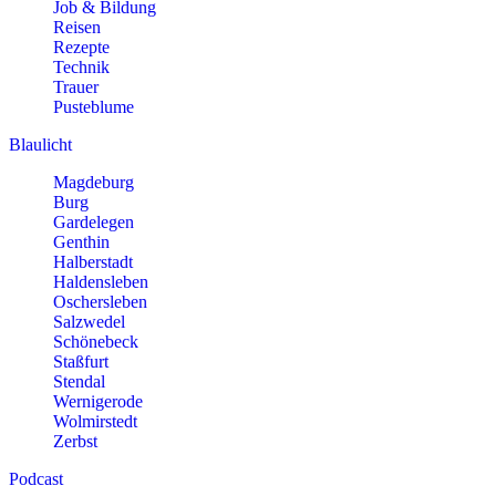
Job & Bildung
Reisen
Rezepte
Technik
Trauer
Pusteblume
Blaulicht
Magdeburg
Burg
Gardelegen
Genthin
Halberstadt
Haldensleben
Oschersleben
Salzwedel
Schönebeck
Staßfurt
Stendal
Wernigerode
Wolmirstedt
Zerbst
Podcast