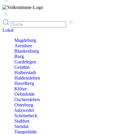
Lokal
Magdeburg
Arendsee
Blankenburg
Burg
Gardelegen
Genthin
Halberstadt
Haldensleben
Havelberg
Klötze
Oebisfelde
Oschersleben
Osterburg
Salzwedel
Schönebeck
Staßfurt
Stendal
Tangerhütte