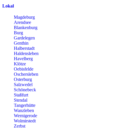
Lokal
Magdeburg
Arendsee
Blankenburg
Burg
Gardelegen
Genthin
Halberstadt
Haldensleben
Havelberg
Klötze
Oebisfelde
Oschersleben
Osterburg
Salzwedel
Schönebeck
Staßfurt
Stendal
Tangerhütte
Wanzleben
Wernigerode
Wolmirstedt
Zerbst