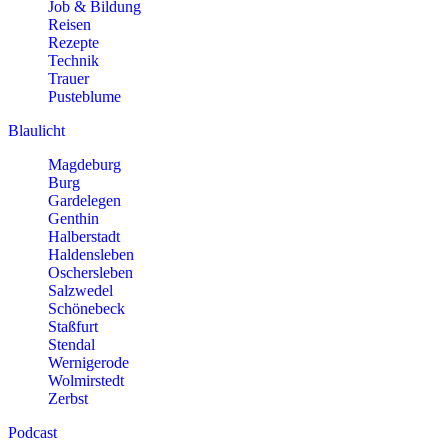
Job & Bildung
Reisen
Rezepte
Technik
Trauer
Pusteblume
Blaulicht
Magdeburg
Burg
Gardelegen
Genthin
Halberstadt
Haldensleben
Oschersleben
Salzwedel
Schönebeck
Staßfurt
Stendal
Wernigerode
Wolmirstedt
Zerbst
Podcast