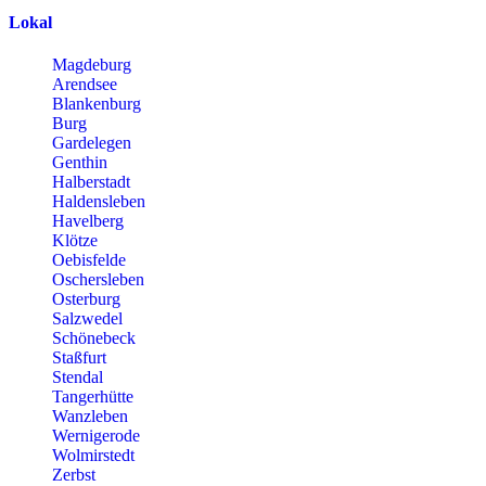
Lokal
Magdeburg
Arendsee
Blankenburg
Burg
Gardelegen
Genthin
Halberstadt
Haldensleben
Havelberg
Klötze
Oebisfelde
Oschersleben
Osterburg
Salzwedel
Schönebeck
Staßfurt
Stendal
Tangerhütte
Wanzleben
Wernigerode
Wolmirstedt
Zerbst