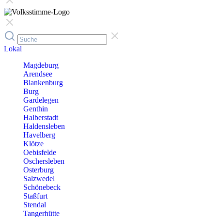
Lokal
Magdeburg
Arendsee
Blankenburg
Burg
Gardelegen
Genthin
Halberstadt
Haldensleben
Havelberg
Klötze
Oebisfelde
Oschersleben
Osterburg
Salzwedel
Schönebeck
Staßfurt
Stendal
Tangerhütte