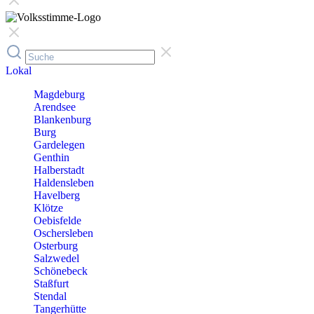
Lokal
Magdeburg
Arendsee
Blankenburg
Burg
Gardelegen
Genthin
Halberstadt
Haldensleben
Havelberg
Klötze
Oebisfelde
Oschersleben
Osterburg
Salzwedel
Schönebeck
Staßfurt
Stendal
Tangerhütte