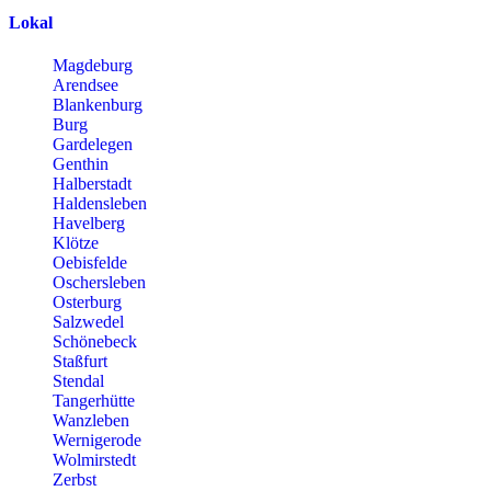
Lokal
Magdeburg
Arendsee
Blankenburg
Burg
Gardelegen
Genthin
Halberstadt
Haldensleben
Havelberg
Klötze
Oebisfelde
Oschersleben
Osterburg
Salzwedel
Schönebeck
Staßfurt
Stendal
Tangerhütte
Wanzleben
Wernigerode
Wolmirstedt
Zerbst