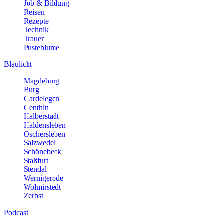
Job & Bildung
Reisen
Rezepte
Technik
Trauer
Pusteblume
Blaulicht
Magdeburg
Burg
Gardelegen
Genthin
Halberstadt
Haldensleben
Oschersleben
Salzwedel
Schönebeck
Staßfurt
Stendal
Wernigerode
Wolmirstedt
Zerbst
Podcast