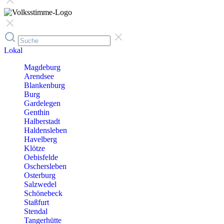
Lokal
Magdeburg
Arendsee
Blankenburg
Burg
Gardelegen
Genthin
Halberstadt
Haldensleben
Havelberg
Klötze
Oebisfelde
Oschersleben
Osterburg
Salzwedel
Schönebeck
Staßfurt
Stendal
Tangerhütte