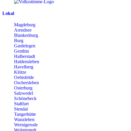
Lokal
Magdeburg
Arendsee
Blankenburg
Burg
Gardelegen
Genthin
Halberstadt
Haldensleben
Havelberg
Klötze
Oebisfelde
Oschersleben
Osterburg
Salzwedel
Schönebeck
Staßfurt
Stendal
Tangerhütte
Wanzleben
Wernigerode
Wolmirstedt