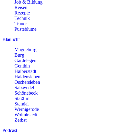
Job & Bildung
Reisen
Rezepte
Technik
Trauer
Pusteblume
Blaulicht
Magdeburg
Burg
Gardelegen
Genthin
Halberstadt
Haldensleben
Oschersleben
Salzwedel
Schönebeck
Staßfurt
Stendal
Wernigerode
Wolmirstedt
Zerbst
Podcast