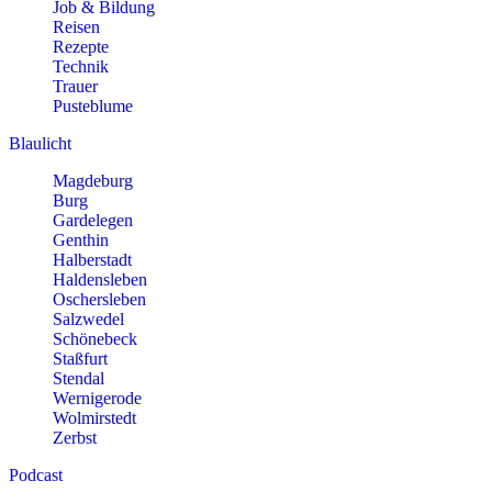
Job & Bildung
Reisen
Rezepte
Technik
Trauer
Pusteblume
Blaulicht
Magdeburg
Burg
Gardelegen
Genthin
Halberstadt
Haldensleben
Oschersleben
Salzwedel
Schönebeck
Staßfurt
Stendal
Wernigerode
Wolmirstedt
Zerbst
Podcast