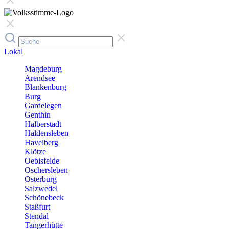
Lokal
Magdeburg
Arendsee
Blankenburg
Burg
Gardelegen
Genthin
Halberstadt
Haldensleben
Havelberg
Klötze
Oebisfelde
Oschersleben
Osterburg
Salzwedel
Schönebeck
Staßfurt
Stendal
Tangerhütte