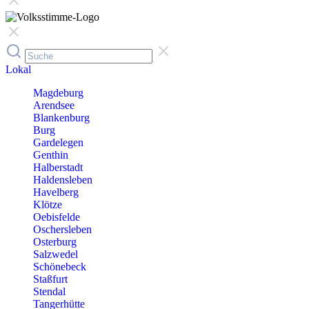
Lokal
Magdeburg
Arendsee
Blankenburg
Burg
Gardelegen
Genthin
Halberstadt
Haldensleben
Havelberg
Klötze
Oebisfelde
Oschersleben
Osterburg
Salzwedel
Schönebeck
Staßfurt
Stendal
Tangerhütte