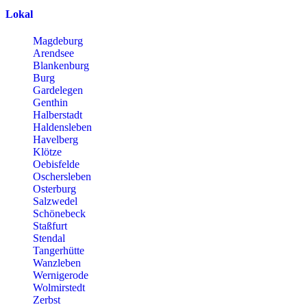
Lokal
Magdeburg
Arendsee
Blankenburg
Burg
Gardelegen
Genthin
Halberstadt
Haldensleben
Havelberg
Klötze
Oebisfelde
Oschersleben
Osterburg
Salzwedel
Schönebeck
Staßfurt
Stendal
Tangerhütte
Wanzleben
Wernigerode
Wolmirstedt
Zerbst