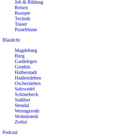
Job & Bildung
Reisen
Rezepte
Technik
Trauer
Pusteblume
Blaulicht
Magdeburg
Burg
Gardelegen
Genthin
Halberstadt
Haldensleben
Oschersleben
Salzwedel
Schönebeck
Staßfurt
Stendal
Wernigerode
Wolmirstedt
Zerbst
Podcast