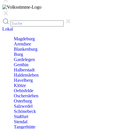
Lokal
Magdeburg
Arendsee
Blankenburg
Burg
Gardelegen
Genthin
Halberstadt
Haldensleben
Havelberg
Klötze
Oebisfelde
Oschersleben
Osterburg
Salzwedel
Schönebeck
Staßfurt
Stendal
Tangerhütte