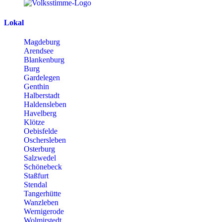
Lokal
Magdeburg
Arendsee
Blankenburg
Burg
Gardelegen
Genthin
Halberstadt
Haldensleben
Havelberg
Klötze
Oebisfelde
Oschersleben
Osterburg
Salzwedel
Schönebeck
Staßfurt
Stendal
Tangerhütte
Wanzleben
Wernigerode
Wolmirstedt