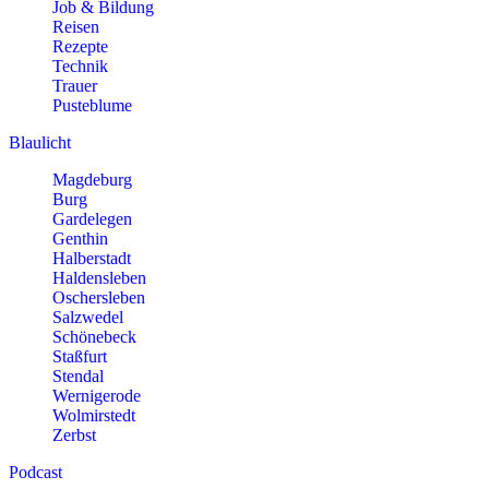
Job & Bildung
Reisen
Rezepte
Technik
Trauer
Pusteblume
Blaulicht
Magdeburg
Burg
Gardelegen
Genthin
Halberstadt
Haldensleben
Oschersleben
Salzwedel
Schönebeck
Staßfurt
Stendal
Wernigerode
Wolmirstedt
Zerbst
Podcast