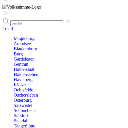
Lokal
Magdeburg
Arendsee
Blankenburg
Burg
Gardelegen
Genthin
Halberstadt
Haldensleben
Havelberg
Klötze
Oebisfelde
Oschersleben
Osterburg
Salzwedel
Schönebeck
Staßfurt
Stendal
Tangerhütte