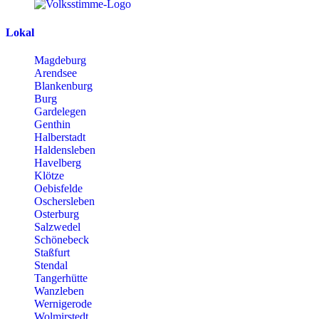
Lokal
Magdeburg
Arendsee
Blankenburg
Burg
Gardelegen
Genthin
Halberstadt
Haldensleben
Havelberg
Klötze
Oebisfelde
Oschersleben
Osterburg
Salzwedel
Schönebeck
Staßfurt
Stendal
Tangerhütte
Wanzleben
Wernigerode
Wolmirstedt