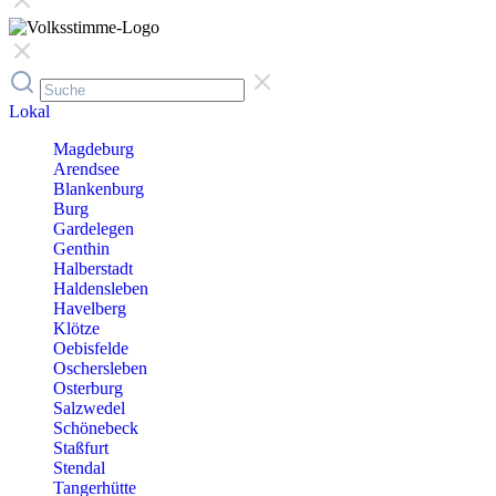
Lokal
Magdeburg
Arendsee
Blankenburg
Burg
Gardelegen
Genthin
Halberstadt
Haldensleben
Havelberg
Klötze
Oebisfelde
Oschersleben
Osterburg
Salzwedel
Schönebeck
Staßfurt
Stendal
Tangerhütte