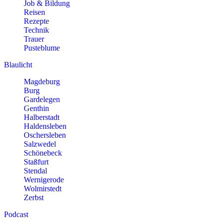
Job & Bildung
Reisen
Rezepte
Technik
Trauer
Pusteblume
Blaulicht
Magdeburg
Burg
Gardelegen
Genthin
Halberstadt
Haldensleben
Oschersleben
Salzwedel
Schönebeck
Staßfurt
Stendal
Wernigerode
Wolmirstedt
Zerbst
Podcast