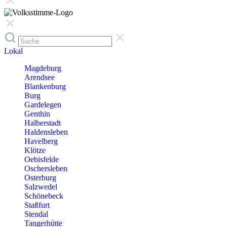
Lokal
Magdeburg
Arendsee
Blankenburg
Burg
Gardelegen
Genthin
Halberstadt
Haldensleben
Havelberg
Klötze
Oebisfelde
Oschersleben
Osterburg
Salzwedel
Schönebeck
Staßfurt
Stendal
Tangerhütte