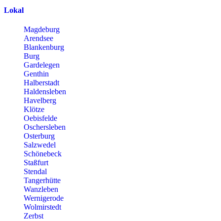
Lokal
Magdeburg
Arendsee
Blankenburg
Burg
Gardelegen
Genthin
Halberstadt
Haldensleben
Havelberg
Klötze
Oebisfelde
Oschersleben
Osterburg
Salzwedel
Schönebeck
Staßfurt
Stendal
Tangerhütte
Wanzleben
Wernigerode
Wolmirstedt
Zerbst