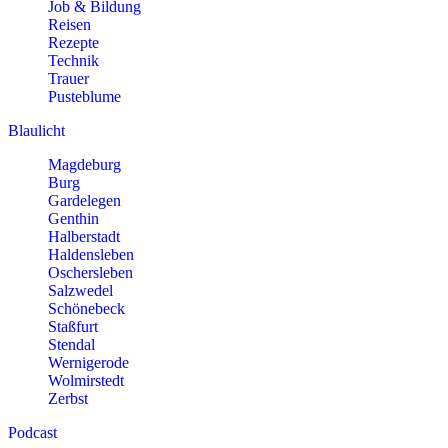
Job & Bildung
Reisen
Rezepte
Technik
Trauer
Pusteblume
Blaulicht
Magdeburg
Burg
Gardelegen
Genthin
Halberstadt
Haldensleben
Oschersleben
Salzwedel
Schönebeck
Staßfurt
Stendal
Wernigerode
Wolmirstedt
Zerbst
Podcast