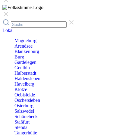
Lokal
Magdeburg
Arendsee
Blankenburg
Burg
Gardelegen
Genthin
Halberstadt
Haldensleben
Havelberg
Klötze
Oebisfelde
Oschersleben
Osterburg
Salzwedel
Schönebeck
Staßfurt
Stendal
Tangerhütte