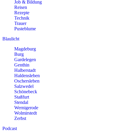
Job & Bildung
Reisen
Rezepte
Technik
Trauer
Pusteblume
Blaulicht
Magdeburg
Burg
Gardelegen
Genthin
Halberstadt
Haldensleben
Oschersleben
Salzwedel
Schönebeck
Staßfurt
Stendal
Wernigerode
Wolmirstedt
Zerbst
Podcast