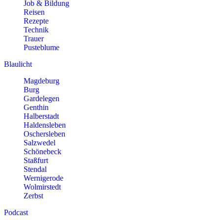
Job & Bildung
Reisen
Rezepte
Technik
Trauer
Pusteblume
Blaulicht
Magdeburg
Burg
Gardelegen
Genthin
Halberstadt
Haldensleben
Oschersleben
Salzwedel
Schönebeck
Staßfurt
Stendal
Wernigerode
Wolmirstedt
Zerbst
Podcast