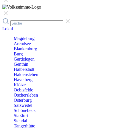
Lokal
Magdeburg
Arendsee
Blankenburg
Burg
Gardelegen
Genthin
Halberstadt
Haldensleben
Havelberg
Klötze
Oebisfelde
Oschersleben
Osterburg
Salzwedel
Schönebeck
Staßfurt
Stendal
Tangerhütte