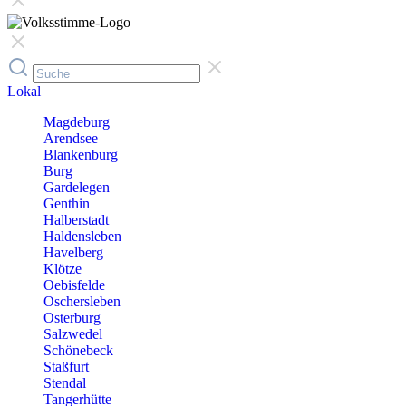
Lokal
Magdeburg
Arendsee
Blankenburg
Burg
Gardelegen
Genthin
Halberstadt
Haldensleben
Havelberg
Klötze
Oebisfelde
Oschersleben
Osterburg
Salzwedel
Schönebeck
Staßfurt
Stendal
Tangerhütte