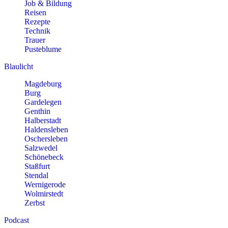
Job & Bildung
Reisen
Rezepte
Technik
Trauer
Pusteblume
Blaulicht
Magdeburg
Burg
Gardelegen
Genthin
Halberstadt
Haldensleben
Oschersleben
Salzwedel
Schönebeck
Staßfurt
Stendal
Wernigerode
Wolmirstedt
Zerbst
Podcast