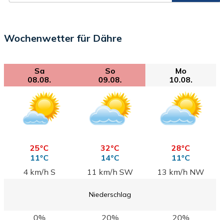
Wochenwetter für Dähre
Sa
So
Mo
08.08.
09.08.
10.08.
25°C
32°C
28°C
11°C
14°C
11°C
4 km/h S
11 km/h SW
13 km/h NW
Niederschlag
0%
20%
20%