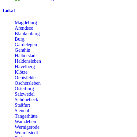
Lokal
Magdeburg
Arendsee
Blankenburg
Burg
Gardelegen
Genthin
Halberstadt
Haldensleben
Havelberg
Klötze
Oebisfelde
Oschersleben
Osterburg
Salzwedel
Schönebeck
Staßfurt
Stendal
Tangerhütte
Wanzleben
Wernigerode
Wolmirstedt