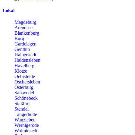
Lokal
Magdeburg
Arendsee
Blankenburg
Burg
Gardelegen
Genthin
Halberstadt
Haldensleben
Havelberg
Klötze
Oebisfelde
Oschersleben
Osterburg
Salzwedel
Schönebeck
Staßfurt
Stendal
Tangerhütte
Wanzleben
Wernigerode
Wolmirstedt