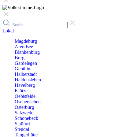
Lokal
Magdeburg
Arendsee
Blankenburg
Burg
Gardelegen
Genthin
Halberstadt
Haldensleben
Havelberg
Klötze
Oebisfelde
Oschersleben
Osterburg
Salzwedel
Schönebeck
Staßfurt
Stendal
Tangerhütte