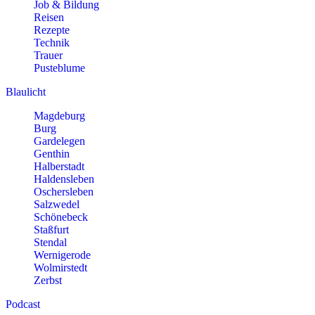
Job & Bildung
Reisen
Rezepte
Technik
Trauer
Pusteblume
Blaulicht
Magdeburg
Burg
Gardelegen
Genthin
Halberstadt
Haldensleben
Oschersleben
Salzwedel
Schönebeck
Staßfurt
Stendal
Wernigerode
Wolmirstedt
Zerbst
Podcast