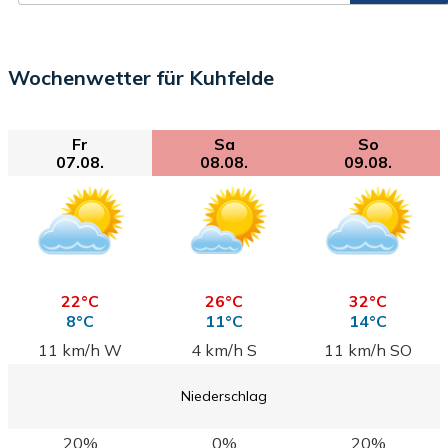
Wochenwetter für Kuhfelde
Fr
Sa
So
07.08.
08.08.
09.08.
22°C
26°C
32°C
8°C
11°C
14°C
11 km/h W
4 km/h S
11 km/h SO
Niederschlag
20%
0%
20%