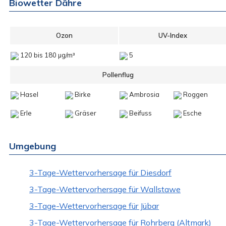
Biowetter Dähre
Ozon
UV-Index
120 bis 180 µg/m³
5
Pollenflug
Hasel
Birke
Ambrosia
Roggen
Erle
Gräser
Beifuss
Esche
Umgebung
3-Tage-Wettervorhersage für Diesdorf
3-Tage-Wettervorhersage für Wallstawe
3-Tage-Wettervorhersage für Jübar
3-Tage-Wettervorhersage für Rohrberg (Altmark)