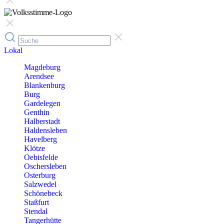
Lokal
Magdeburg
Arendsee
Blankenburg
Burg
Gardelegen
Genthin
Halberstadt
Haldensleben
Havelberg
Klötze
Oebisfelde
Oschersleben
Osterburg
Salzwedel
Schönebeck
Staßfurt
Stendal
Tangerhütte