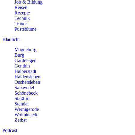
Job & Bildung
Reisen
Rezepte
Technik
Trauer
Pusteblume
Blaulicht
Magdeburg
Burg
Gardelegen
Genthin
Halberstadt
Haldensleben
Oschersleben
Salzwedel
Schönebeck
Staßfurt
Stendal
Wernigerode
Wolmirstedt
Zerbst
Podcast