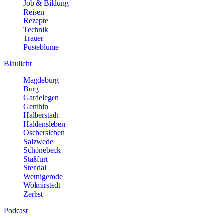
Job & Bildung
Reisen
Rezepte
Technik
Trauer
Pusteblume
Blaulicht
Magdeburg
Burg
Gardelegen
Genthin
Halberstadt
Haldensleben
Oschersleben
Salzwedel
Schönebeck
Staßfurt
Stendal
Wernigerode
Wolmirstedt
Zerbst
Podcast