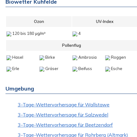
Biowetter Kuhfelde
Ozon
UV-Index
120 bis 180 µg/m³
4
Pollenflug
Hasel
Birke
Ambrosia
Roggen
Erle
Gräser
Beifuss
Esche
Umgebung
3-Tage-Wettervorhersage für Wallstawe
3-Tage-Wettervorhersage für Salzwedel
3-Tage-Wettervorhersage für Beetzendorf
3-Tage-Wettervorhersage für Rohrberg (Altmark)