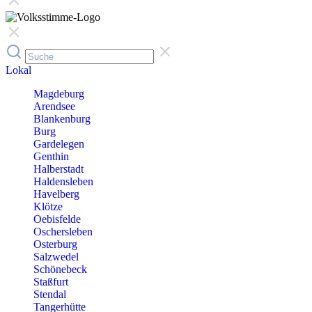
Lokal
Magdeburg
Arendsee
Blankenburg
Burg
Gardelegen
Genthin
Halberstadt
Haldensleben
Havelberg
Klötze
Oebisfelde
Oschersleben
Osterburg
Salzwedel
Schönebeck
Staßfurt
Stendal
Tangerhütte