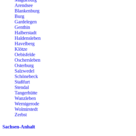
Arendsee
Blankenburg
Burg
Gardelegen
Genthin
Halberstadt
Haldensleben
Havelberg
Klötze
Oebisfelde
Oschersleben
Osterburg
Salzwedel
Schönebeck
Staßfurt
Stendal
Tangerhütte
Wanzleben
Wernigerode
Wolmirstedt
Zerbst
Sachsen-Anhalt