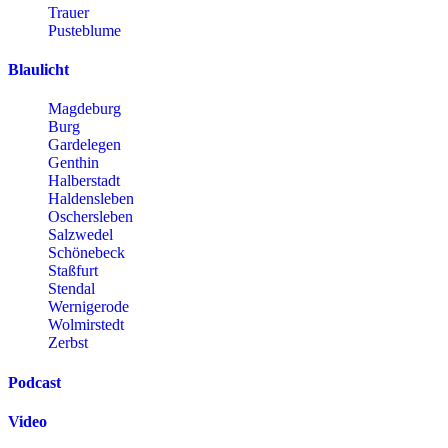
Trauer
Pusteblume
Blaulicht
Magdeburg
Burg
Gardelegen
Genthin
Halberstadt
Haldensleben
Oschersleben
Salzwedel
Schönebeck
Staßfurt
Stendal
Wernigerode
Wolmirstedt
Zerbst
Podcast
Video