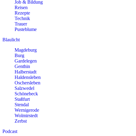
Job & Bildung
Reisen
Rezepte
Technik
Trauer
Pusteblume
Blaulicht
Magdeburg
Burg
Gardelegen
Genthin
Halberstadt
Haldensleben
Oschersleben
Salzwedel
Schönebeck
Staßfurt
Stendal
Wernigerode
Wolmirstedt
Zerbst
Podcast