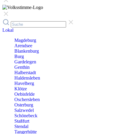
Lokal
Magdeburg
Arendsee
Blankenburg
Burg
Gardelegen
Genthin
Halberstadt
Haldensleben
Havelberg
Klötze
Oebisfelde
Oschersleben
Osterburg
Salzwedel
Schönebeck
Staßfurt
Stendal
Tangerhütte