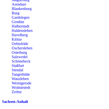
Arendsee
Blankenburg
Burg
Gardelegen
Genthin
Halberstadt
Haldensleben
Havelberg
Klötze
Oebisfelde
Oschersleben
Osterburg
Salzwedel
Schönebeck
Staßfurt
Stendal
Tangerhütte
Wanzleben
Wernigerode
Wolmirstedt
Zerbst
Sachsen-Anhalt