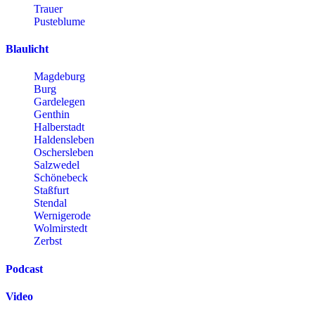
Trauer
Pusteblume
Blaulicht
Magdeburg
Burg
Gardelegen
Genthin
Halberstadt
Haldensleben
Oschersleben
Salzwedel
Schönebeck
Staßfurt
Stendal
Wernigerode
Wolmirstedt
Zerbst
Podcast
Video