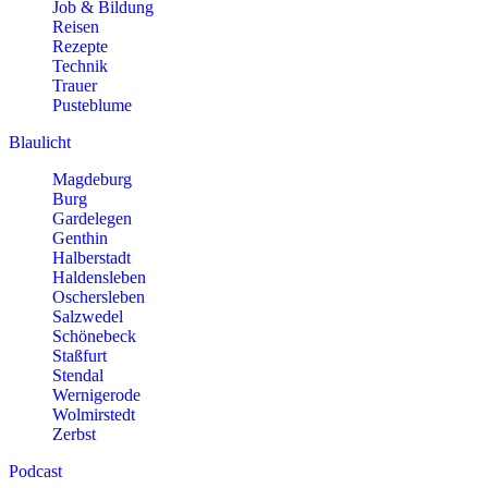
Job & Bildung
Reisen
Rezepte
Technik
Trauer
Pusteblume
Blaulicht
Magdeburg
Burg
Gardelegen
Genthin
Halberstadt
Haldensleben
Oschersleben
Salzwedel
Schönebeck
Staßfurt
Stendal
Wernigerode
Wolmirstedt
Zerbst
Podcast