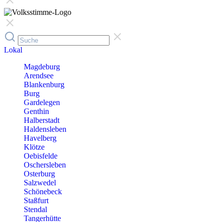
Lokal
Magdeburg
Arendsee
Blankenburg
Burg
Gardelegen
Genthin
Halberstadt
Haldensleben
Havelberg
Klötze
Oebisfelde
Oschersleben
Osterburg
Salzwedel
Schönebeck
Staßfurt
Stendal
Tangerhütte