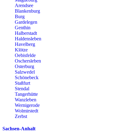
Arendsee
Blankenburg
Burg
Gardelegen
Genthin
Halberstadt
Haldensleben
Havelberg
Klötze
Oebisfelde
Oschersleben
Osterburg
Salzwedel
Schönebeck
Staßfurt
Stendal
Tangerhütte
Wanzleben
Wernigerode
Wolmirstedt
Zerbst
Sachsen-Anhalt