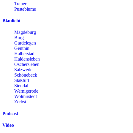
Trauer
Pusteblume
Blaulicht
Magdeburg
Burg
Gardelegen
Genthin
Halberstadt
Haldensleben
Oschersleben
Salzwedel
Schönebeck
Staßfurt
Stendal
Wernigerode
Wolmirstedt
Zerbst
Podcast
Video