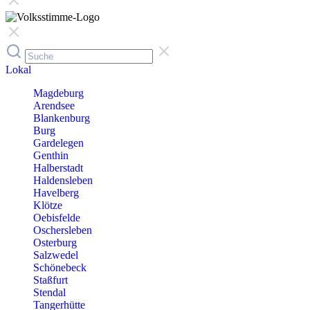
Lokal
Magdeburg
Arendsee
Blankenburg
Burg
Gardelegen
Genthin
Halberstadt
Haldensleben
Havelberg
Klötze
Oebisfelde
Oschersleben
Osterburg
Salzwedel
Schönebeck
Staßfurt
Stendal
Tangerhütte