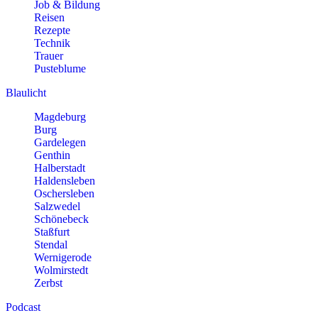
Job & Bildung
Reisen
Rezepte
Technik
Trauer
Pusteblume
Blaulicht
Magdeburg
Burg
Gardelegen
Genthin
Halberstadt
Haldensleben
Oschersleben
Salzwedel
Schönebeck
Staßfurt
Stendal
Wernigerode
Wolmirstedt
Zerbst
Podcast