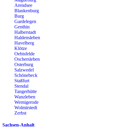
Arendsee
Blankenburg
Burg
Gardelegen
Genthin
Halberstadt
Haldensleben
Havelberg
Klötze
Oebisfelde
Oschersleben
Osterburg
Salzwedel
Schönebeck
Staßfurt
Stendal
Tangerhütte
Wanzleben
Wernigerode
Wolmirstedt
Zerbst
Sachsen-Anhalt