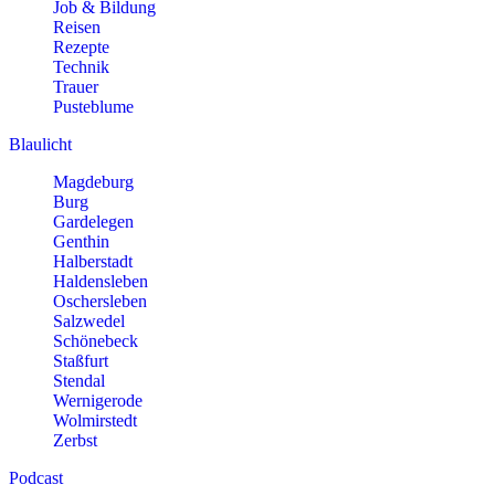
Job & Bildung
Reisen
Rezepte
Technik
Trauer
Pusteblume
Blaulicht
Magdeburg
Burg
Gardelegen
Genthin
Halberstadt
Haldensleben
Oschersleben
Salzwedel
Schönebeck
Staßfurt
Stendal
Wernigerode
Wolmirstedt
Zerbst
Podcast