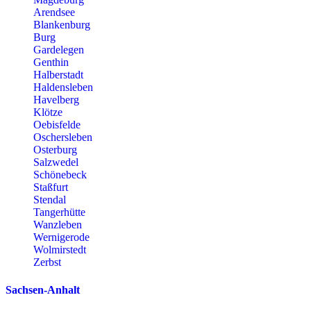
Arendsee
Blankenburg
Burg
Gardelegen
Genthin
Halberstadt
Haldensleben
Havelberg
Klötze
Oebisfelde
Oschersleben
Osterburg
Salzwedel
Schönebeck
Staßfurt
Stendal
Tangerhütte
Wanzleben
Wernigerode
Wolmirstedt
Zerbst
Sachsen-Anhalt