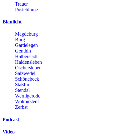
Trauer
Pusteblume
Blaulicht
Magdeburg
Burg
Gardelegen
Genthin
Halberstadt
Haldensleben
Oschersleben
Salzwedel
Schönebeck
Staßfurt
Stendal
Wernigerode
Wolmirstedt
Zerbst
Podcast
Video