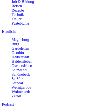
Job & Bildung
Reisen
Rezepte
Technik
Trauer
Pusteblume
Blaulicht
Magdeburg
Burg
Gardelegen
Genthin
Halberstadt
Haldensleben
Oschersleben
Salzwedel
Schönebeck
Staßfurt
Stendal
Wernigerode
Wolmirstedt
Zerbst
Podcast