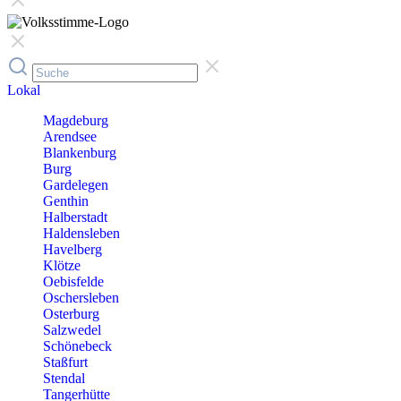
Lokal
Magdeburg
Arendsee
Blankenburg
Burg
Gardelegen
Genthin
Halberstadt
Haldensleben
Havelberg
Klötze
Oebisfelde
Oschersleben
Osterburg
Salzwedel
Schönebeck
Staßfurt
Stendal
Tangerhütte