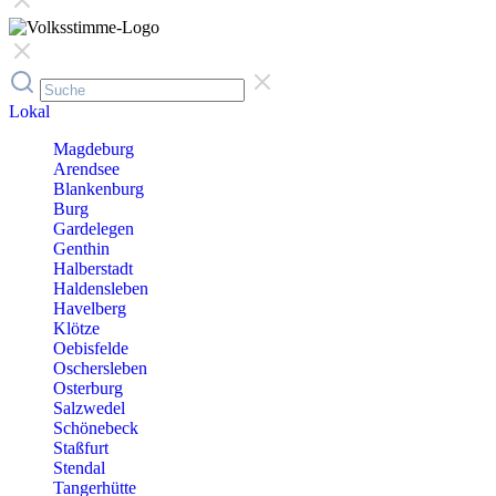
Lokal
Magdeburg
Arendsee
Blankenburg
Burg
Gardelegen
Genthin
Halberstadt
Haldensleben
Havelberg
Klötze
Oebisfelde
Oschersleben
Osterburg
Salzwedel
Schönebeck
Staßfurt
Stendal
Tangerhütte