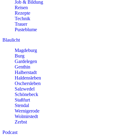
Job & Bildung
Reisen
Rezepte
Technik
Trauer
Pusteblume
Blaulicht
Magdeburg
Burg
Gardelegen
Genthin
Halberstadt
Haldensleben
Oschersleben
Salzwedel
Schönebeck
Staßfurt
Stendal
Wernigerode
Wolmirstedt
Zerbst
Podcast