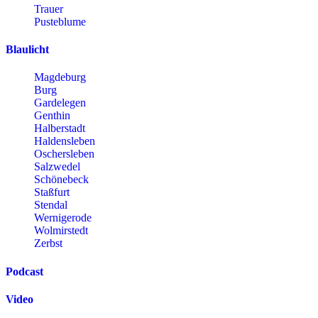
Trauer
Pusteblume
Blaulicht
Magdeburg
Burg
Gardelegen
Genthin
Halberstadt
Haldensleben
Oschersleben
Salzwedel
Schönebeck
Staßfurt
Stendal
Wernigerode
Wolmirstedt
Zerbst
Podcast
Video