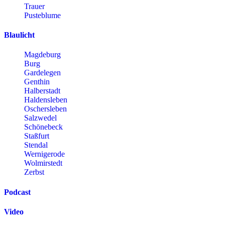
Trauer
Pusteblume
Blaulicht
Magdeburg
Burg
Gardelegen
Genthin
Halberstadt
Haldensleben
Oschersleben
Salzwedel
Schönebeck
Staßfurt
Stendal
Wernigerode
Wolmirstedt
Zerbst
Podcast
Video