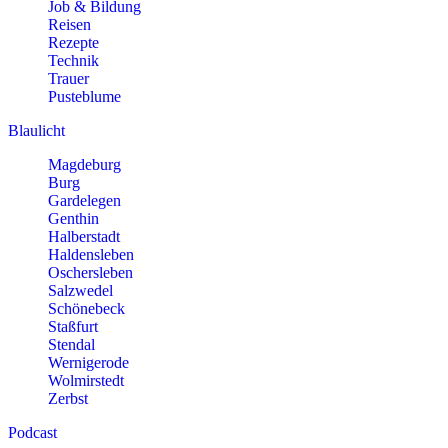
Job & Bildung
Reisen
Rezepte
Technik
Trauer
Pusteblume
Blaulicht
Magdeburg
Burg
Gardelegen
Genthin
Halberstadt
Haldensleben
Oschersleben
Salzwedel
Schönebeck
Staßfurt
Stendal
Wernigerode
Wolmirstedt
Zerbst
Podcast