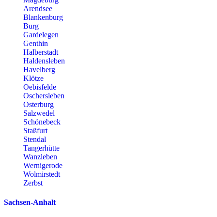
Arendsee
Blankenburg
Burg
Gardelegen
Genthin
Halberstadt
Haldensleben
Havelberg
Klötze
Oebisfelde
Oschersleben
Osterburg
Salzwedel
Schönebeck
Staßfurt
Stendal
Tangerhütte
Wanzleben
Wernigerode
Wolmirstedt
Zerbst
Sachsen-Anhalt