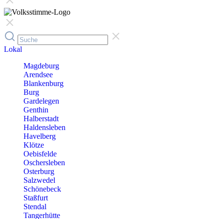
Lokal
Magdeburg
Arendsee
Blankenburg
Burg
Gardelegen
Genthin
Halberstadt
Haldensleben
Havelberg
Klötze
Oebisfelde
Oschersleben
Osterburg
Salzwedel
Schönebeck
Staßfurt
Stendal
Tangerhütte