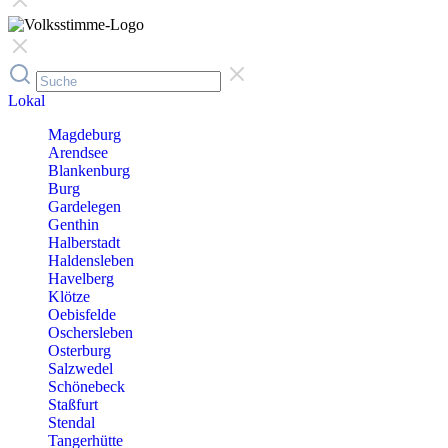
Lokal
Magdeburg
Arendsee
Blankenburg
Burg
Gardelegen
Genthin
Halberstadt
Haldensleben
Havelberg
Klötze
Oebisfelde
Oschersleben
Osterburg
Salzwedel
Schönebeck
Staßfurt
Stendal
Tangerhütte