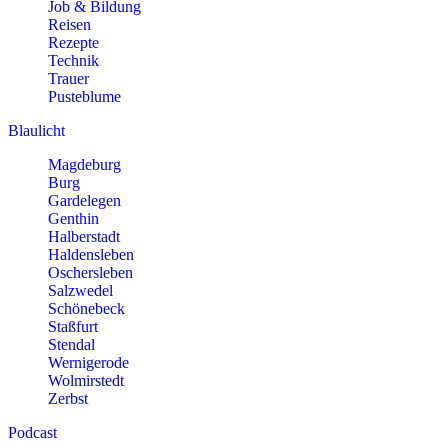
Job & Bildung
Reisen
Rezepte
Technik
Trauer
Pusteblume
Blaulicht
Magdeburg
Burg
Gardelegen
Genthin
Halberstadt
Haldensleben
Oschersleben
Salzwedel
Schönebeck
Staßfurt
Stendal
Wernigerode
Wolmirstedt
Zerbst
Podcast