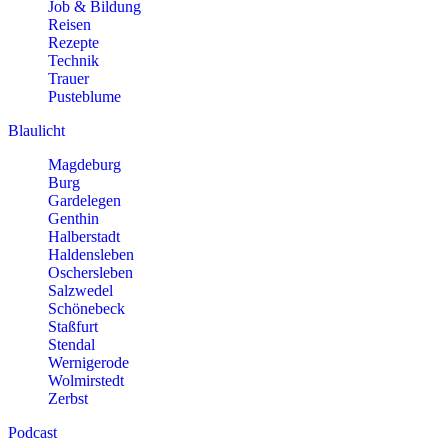
Job & Bildung
Reisen
Rezepte
Technik
Trauer
Pusteblume
Blaulicht
Magdeburg
Burg
Gardelegen
Genthin
Halberstadt
Haldensleben
Oschersleben
Salzwedel
Schönebeck
Staßfurt
Stendal
Wernigerode
Wolmirstedt
Zerbst
Podcast