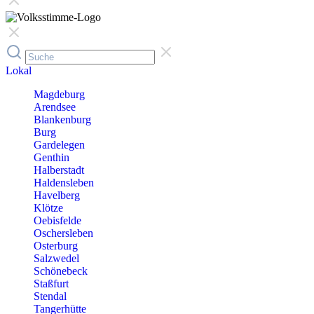
Lokal
Magdeburg
Arendsee
Blankenburg
Burg
Gardelegen
Genthin
Halberstadt
Haldensleben
Havelberg
Klötze
Oebisfelde
Oschersleben
Osterburg
Salzwedel
Schönebeck
Staßfurt
Stendal
Tangerhütte