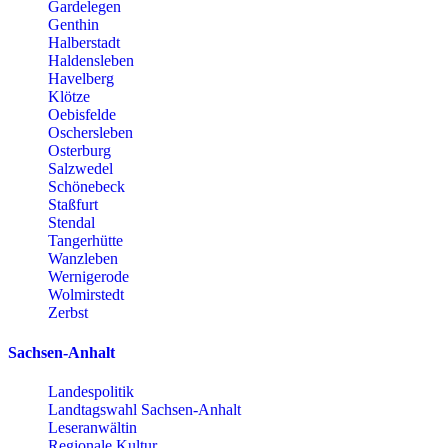
Gardelegen
Genthin
Halberstadt
Haldensleben
Havelberg
Klötze
Oebisfelde
Oschersleben
Osterburg
Salzwedel
Schönebeck
Staßfurt
Stendal
Tangerhütte
Wanzleben
Wernigerode
Wolmirstedt
Zerbst
Sachsen-Anhalt
Landespolitik
Landtagswahl Sachsen-Anhalt
Leseranwältin
Regionale Kultur