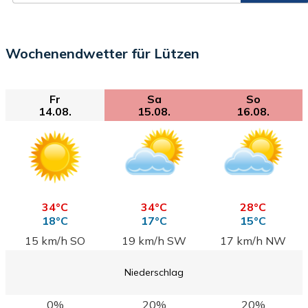
Wochenendwetter für Lützen
Fr
Sa
So
14.08.
15.08.
16.08.
34°C
34°C
28°C
18°C
17°C
15°C
15 km/h SO
19 km/h SW
17 km/h NW
Niederschlag
0%
20%
20%