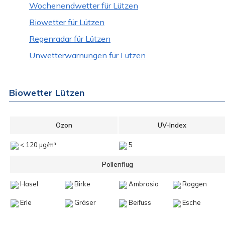
Wochenendwetter für Lützen
Biowetter für Lützen
Regenradar für Lützen
Unwetterwarnungen für Lützen
Biowetter Lützen
Ozon
UV-Index
< 120 µg/m³
5
Pollenflug
Hasel
Birke
Ambrosia
Roggen
Erle
Gräser
Beifuss
Esche