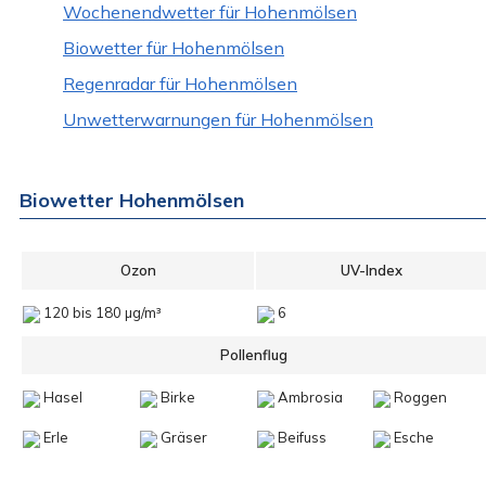
Wochenendwetter für Hohenmölsen
Biowetter für Hohenmölsen
Regenradar für Hohenmölsen
Unwetterwarnungen für Hohenmölsen
Biowetter Hohenmölsen
Ozon
UV-Index
120 bis 180 µg/m³
6
Pollenflug
Hasel
Birke
Ambrosia
Roggen
Erle
Gräser
Beifuss
Esche