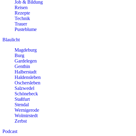
Job & Bildung
Reisen
Rezepte
Technik
Trauer
Pusteblume
Blaulicht
Magdeburg
Burg
Gardelegen
Genthin
Halberstadt
Haldensleben
Oschersleben
Salzwedel
Schönebeck
Staßfurt
Stendal
Wernigerode
Wolmirstedt
Zerbst
Podcast