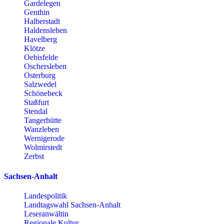
Gardelegen
Genthin
Halberstadt
Haldensleben
Havelberg
Klötze
Oebisfelde
Oschersleben
Osterburg
Salzwedel
Schönebeck
Staßfurt
Stendal
Tangerhütte
Wanzleben
Wernigerode
Wolmirstedt
Zerbst
Sachsen-Anhalt
Landespolitik
Landtagswahl Sachsen-Anhalt
Leseranwältin
Regionale Kultur