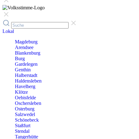
Lokal
Magdeburg
Arendsee
Blankenburg
Burg
Gardelegen
Genthin
Halberstadt
Haldensleben
Havelberg
Klötze
Oebisfelde
Oschersleben
Osterburg
Salzwedel
Schönebeck
Staßfurt
Stendal
Tangerhütte