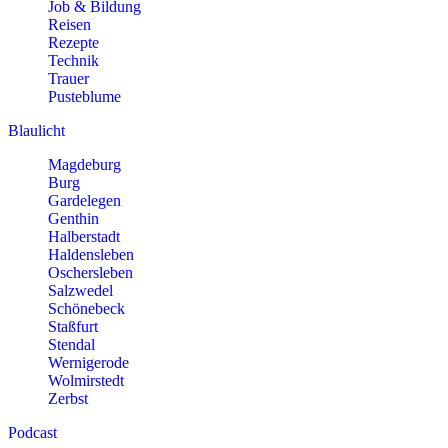
Job & Bildung
Reisen
Rezepte
Technik
Trauer
Pusteblume
Blaulicht
Magdeburg
Burg
Gardelegen
Genthin
Halberstadt
Haldensleben
Oschersleben
Salzwedel
Schönebeck
Staßfurt
Stendal
Wernigerode
Wolmirstedt
Zerbst
Podcast