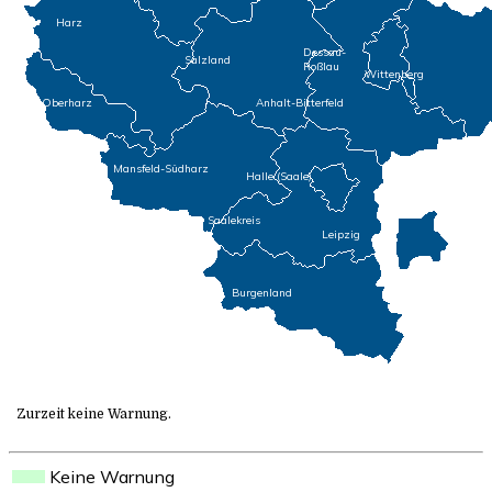
Harz
Dessau-
Salzland
Roßlau
Wittenberg
Oberharz
Anhalt-Bitterfeld
Mansfeld-Südharz
Halle (Saale)
Saalekreis
Leipzig
Burgenland
Zurzeit keine Warnung.
Keine Warnung