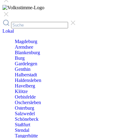
Lokal
Magdeburg
Arendsee
Blankenburg
Burg
Gardelegen
Genthin
Halberstadt
Haldensleben
Havelberg
Klötze
Oebisfelde
Oschersleben
Osterburg
Salzwedel
Schönebeck
Staßfurt
Stendal
Tangerhütte