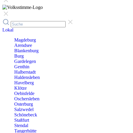
Lokal
Magdeburg
Arendsee
Blankenburg
Burg
Gardelegen
Genthin
Halberstadt
Haldensleben
Havelberg
Klötze
Oebisfelde
Oschersleben
Osterburg
Salzwedel
Schönebeck
Staßfurt
Stendal
Tangerhütte