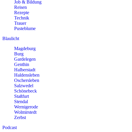
Job & Bildung
Reisen
Rezepte
Technik
Trauer
Pusteblume
Blaulicht
Magdeburg
Burg
Gardelegen
Genthin
Halberstadt
Haldensleben
Oschersleben
Salzwedel
Schönebeck
Staßfurt
Stendal
Wernigerode
Wolmirstedt
Zerbst
Podcast