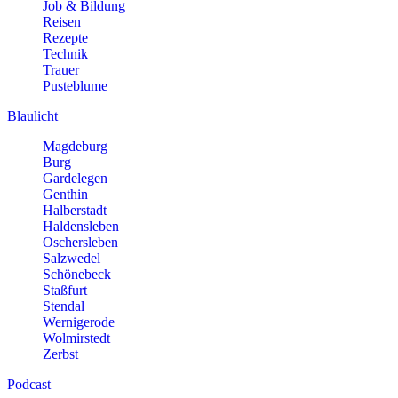
Job & Bildung
Reisen
Rezepte
Technik
Trauer
Pusteblume
Blaulicht
Magdeburg
Burg
Gardelegen
Genthin
Halberstadt
Haldensleben
Oschersleben
Salzwedel
Schönebeck
Staßfurt
Stendal
Wernigerode
Wolmirstedt
Zerbst
Podcast