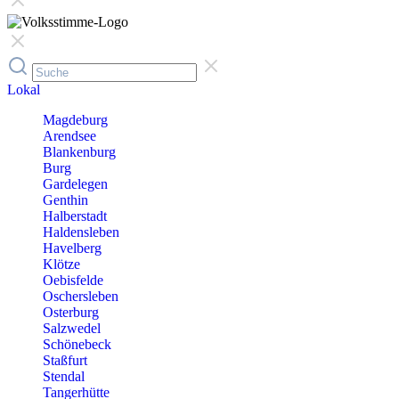
Lokal
Magdeburg
Arendsee
Blankenburg
Burg
Gardelegen
Genthin
Halberstadt
Haldensleben
Havelberg
Klötze
Oebisfelde
Oschersleben
Osterburg
Salzwedel
Schönebeck
Staßfurt
Stendal
Tangerhütte