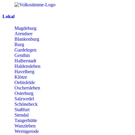
Lokal
Magdeburg
Arendsee
Blankenburg
Burg
Gardelegen
Genthin
Halberstadt
Haldensleben
Havelberg
Klötze
Oebisfelde
Oschersleben
Osterburg
Salzwedel
Schönebeck
Staßfurt
Stendal
Tangerhütte
Wanzleben
Wernigerode