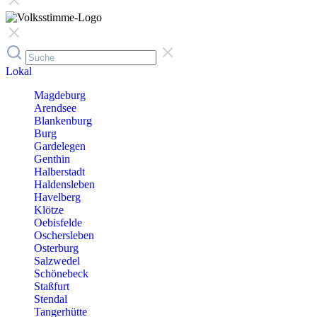
Lokal
Magdeburg
Arendsee
Blankenburg
Burg
Gardelegen
Genthin
Halberstadt
Haldensleben
Havelberg
Klötze
Oebisfelde
Oschersleben
Osterburg
Salzwedel
Schönebeck
Staßfurt
Stendal
Tangerhütte