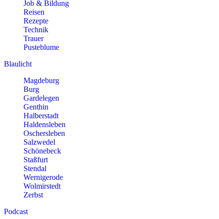
Job & Bildung
Reisen
Rezepte
Technik
Trauer
Pusteblume
Blaulicht
Magdeburg
Burg
Gardelegen
Genthin
Halberstadt
Haldensleben
Oschersleben
Salzwedel
Schönebeck
Staßfurt
Stendal
Wernigerode
Wolmirstedt
Zerbst
Podcast