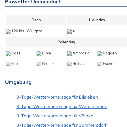
Biowetter Ummendorf
Ozon
UV-Index
120 bis 180 µg/m³
4
Pollenflug
Hasel
Birke
Ambrosia
Roggen
Erle
Gräser
Beifuss
Esche
Umgebung
3-Tage-Wettervorhersage für Eilsleben
3-Tage-Wettervorhersage für Wefensleben
3-Tage-Wettervorhersage für Völpke
3-Tage-Wettervorhersage für Sommersdorf