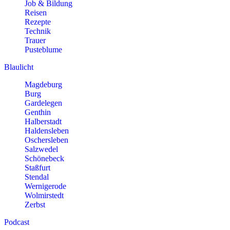
Job & Bildung
Reisen
Rezepte
Technik
Trauer
Pusteblume
Blaulicht
Magdeburg
Burg
Gardelegen
Genthin
Halberstadt
Haldensleben
Oschersleben
Salzwedel
Schönebeck
Staßfurt
Stendal
Wernigerode
Wolmirstedt
Zerbst
Podcast