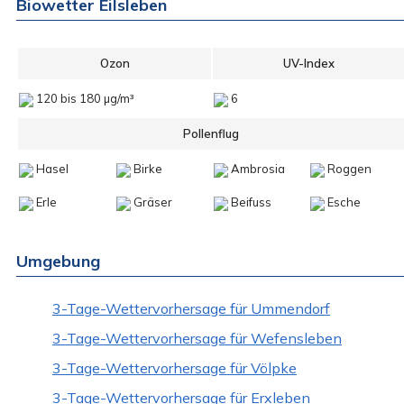
Biowetter Eilsleben
Ozon
UV-Index
120 bis 180 µg/m³
6
Pollenflug
Hasel
Birke
Ambrosia
Roggen
Erle
Gräser
Beifuss
Esche
Umgebung
3-Tage-Wettervorhersage für Ummendorf
3-Tage-Wettervorhersage für Wefensleben
3-Tage-Wettervorhersage für Völpke
3-Tage-Wettervorhersage für Erxleben