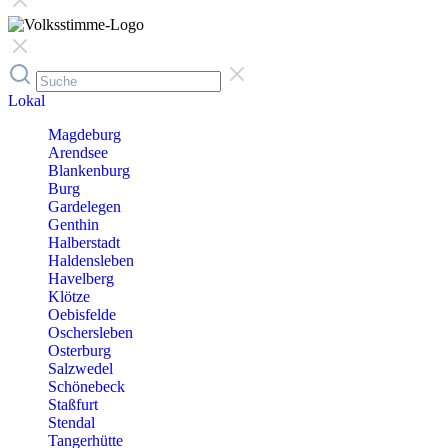
Lokal
Magdeburg
Arendsee
Blankenburg
Burg
Gardelegen
Genthin
Halberstadt
Haldensleben
Havelberg
Klötze
Oebisfelde
Oschersleben
Osterburg
Salzwedel
Schönebeck
Staßfurt
Stendal
Tangerhütte