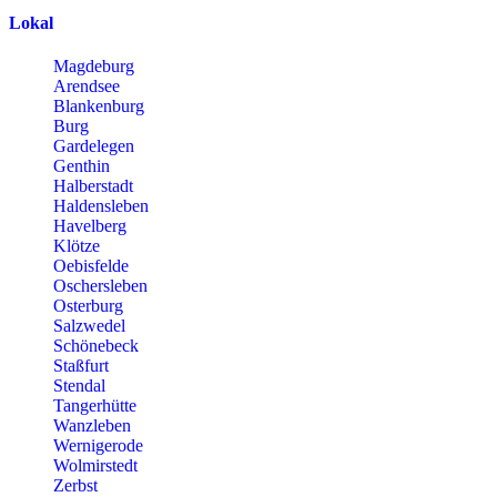
Lokal
Magdeburg
Arendsee
Blankenburg
Burg
Gardelegen
Genthin
Halberstadt
Haldensleben
Havelberg
Klötze
Oebisfelde
Oschersleben
Osterburg
Salzwedel
Schönebeck
Staßfurt
Stendal
Tangerhütte
Wanzleben
Wernigerode
Wolmirstedt
Zerbst