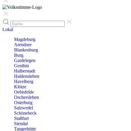
Lokal
Magdeburg
Arendsee
Blankenburg
Burg
Gardelegen
Genthin
Halberstadt
Haldensleben
Havelberg
Klötze
Oebisfelde
Oschersleben
Osterburg
Salzwedel
Schönebeck
Staßfurt
Stendal
Tangerhütte