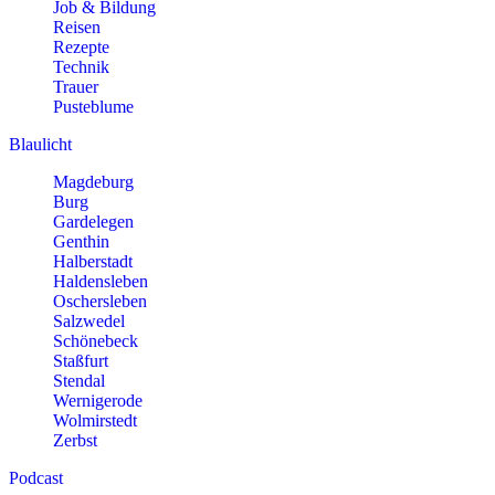
Job & Bildung
Reisen
Rezepte
Technik
Trauer
Pusteblume
Blaulicht
Magdeburg
Burg
Gardelegen
Genthin
Halberstadt
Haldensleben
Oschersleben
Salzwedel
Schönebeck
Staßfurt
Stendal
Wernigerode
Wolmirstedt
Zerbst
Podcast