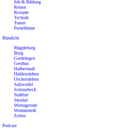
Job & Bildung
Reisen
Rezepte
Technik
Trauer
Pusteblume
Blaulicht
Magdeburg
Burg
Gardelegen
Genthin
Halberstadt
Haldensleben
Oschersleben
Salzwedel
Schönebeck
Staßfurt
Stendal
Wernigerode
Wolmirstedt
Zerbst
Podcast