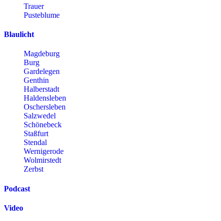
Trauer
Pusteblume
Blaulicht
Magdeburg
Burg
Gardelegen
Genthin
Halberstadt
Haldensleben
Oschersleben
Salzwedel
Schönebeck
Staßfurt
Stendal
Wernigerode
Wolmirstedt
Zerbst
Podcast
Video