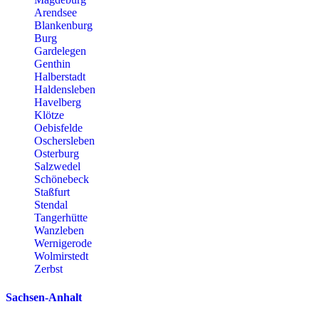
Arendsee
Blankenburg
Burg
Gardelegen
Genthin
Halberstadt
Haldensleben
Havelberg
Klötze
Oebisfelde
Oschersleben
Osterburg
Salzwedel
Schönebeck
Staßfurt
Stendal
Tangerhütte
Wanzleben
Wernigerode
Wolmirstedt
Zerbst
Sachsen-Anhalt