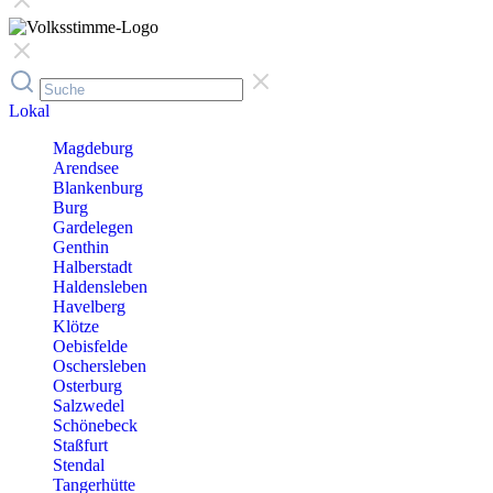
Lokal
Magdeburg
Arendsee
Blankenburg
Burg
Gardelegen
Genthin
Halberstadt
Haldensleben
Havelberg
Klötze
Oebisfelde
Oschersleben
Osterburg
Salzwedel
Schönebeck
Staßfurt
Stendal
Tangerhütte