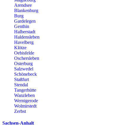
Arendsee
Blankenburg
Burg
Gardelegen
Genthin
Halberstadt
Haldensleben
Havelberg
Klötze
Oebisfelde
Oschersleben
Osterburg
Salzwedel
Schönebeck
Staßfurt
Stendal
Tangerhütte
Wanzleben
Wernigerode
Wolmirstedt
Zerbst
Sachsen-Anhalt