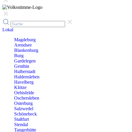
Lokal
Magdeburg
Arendsee
Blankenburg
Burg
Gardelegen
Genthin
Halberstadt
Haldensleben
Havelberg
Klötze
Oebisfelde
Oschersleben
Osterburg
Salzwedel
Schönebeck
Staßfurt
Stendal
Tangerhütte