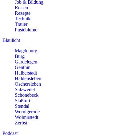
Job & Bildung
Reisen
Rezepte
Technik
Trauer
Pusteblume
Blaulicht
Magdeburg
Burg
Gardelegen
Genthin
Halberstadt
Haldensleben
Oschersleben
Salzwedel
Schönebeck
Staßfurt
Stendal
Wernigerode
Wolmirstedt
Zerbst
Podcast