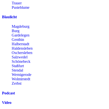
Trauer
Pusteblume
Blaulicht
Magdeburg
Burg
Gardelegen
Genthin
Halberstadt
Haldensleben
Oschersleben
Salzwedel
Schönebeck
Staßfurt
Stendal
Wernigerode
Wolmirstedt
Zerbst
Podcast
Video