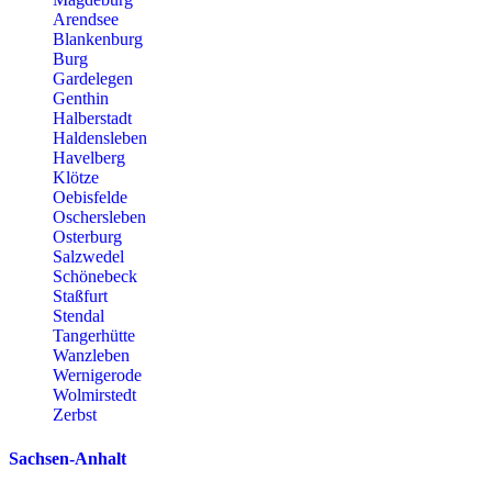
Arendsee
Blankenburg
Burg
Gardelegen
Genthin
Halberstadt
Haldensleben
Havelberg
Klötze
Oebisfelde
Oschersleben
Osterburg
Salzwedel
Schönebeck
Staßfurt
Stendal
Tangerhütte
Wanzleben
Wernigerode
Wolmirstedt
Zerbst
Sachsen-Anhalt