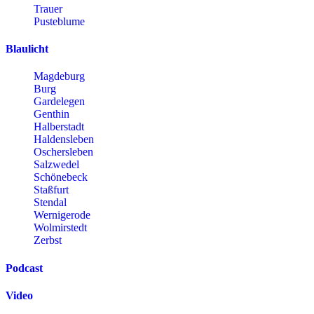
Trauer
Pusteblume
Blaulicht
Magdeburg
Burg
Gardelegen
Genthin
Halberstadt
Haldensleben
Oschersleben
Salzwedel
Schönebeck
Staßfurt
Stendal
Wernigerode
Wolmirstedt
Zerbst
Podcast
Video