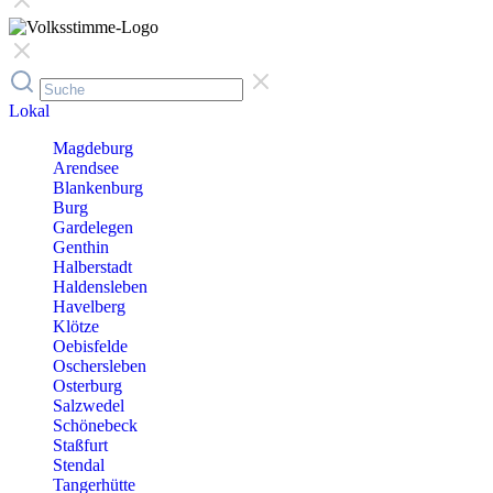
Lokal
Magdeburg
Arendsee
Blankenburg
Burg
Gardelegen
Genthin
Halberstadt
Haldensleben
Havelberg
Klötze
Oebisfelde
Oschersleben
Osterburg
Salzwedel
Schönebeck
Staßfurt
Stendal
Tangerhütte