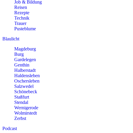
Job & Bildung
Reisen
Rezepte
Technik
Trauer
Pusteblume
Blaulicht
Magdeburg
Burg
Gardelegen
Genthin
Halberstadt
Haldensleben
Oschersleben
Salzwedel
Schönebeck
Staßfurt
Stendal
Wernigerode
Wolmirstedt
Zerbst
Podcast