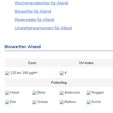
Wochenendwetter für Aland
Biowetter für Aland
Regenradar für Aland
Unwetterwarnungen für Aland
Biowetter Aland
Ozon
UV-Index
120 bis 180 µg/m³
4
Pollenflug
Hasel
Birke
Ambrosia
Roggen
Erle
Gräser
Beifuss
Esche