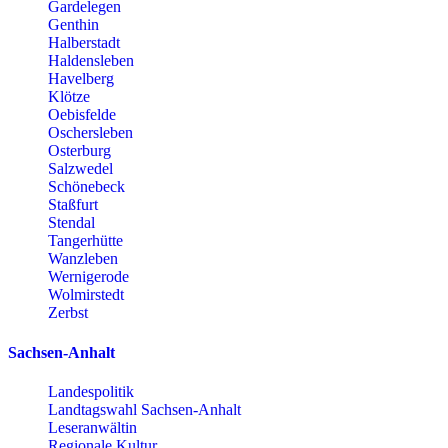
Gardelegen
Genthin
Halberstadt
Haldensleben
Havelberg
Klötze
Oebisfelde
Oschersleben
Osterburg
Salzwedel
Schönebeck
Staßfurt
Stendal
Tangerhütte
Wanzleben
Wernigerode
Wolmirstedt
Zerbst
Sachsen-Anhalt
Landespolitik
Landtagswahl Sachsen-Anhalt
Leseranwältin
Regionale Kultur