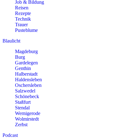
Job & Bildung
Reisen
Rezepte
Technik
Trauer
Pusteblume
Blaulicht
Magdeburg
Burg
Gardelegen
Genthin
Halberstadt
Haldensleben
Oschersleben
Salzwedel
Schönebeck
Staßfurt
Stendal
Wernigerode
Wolmirstedt
Zerbst
Podcast