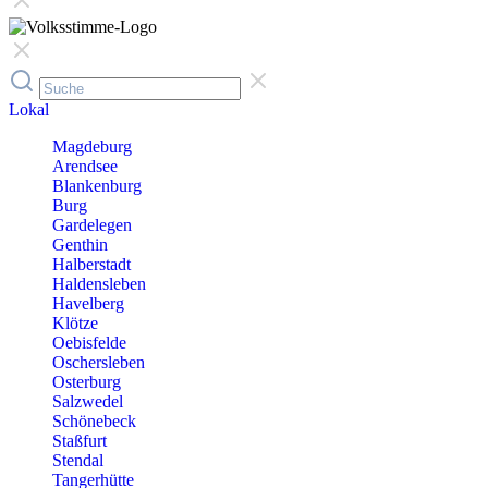
Lokal
Magdeburg
Arendsee
Blankenburg
Burg
Gardelegen
Genthin
Halberstadt
Haldensleben
Havelberg
Klötze
Oebisfelde
Oschersleben
Osterburg
Salzwedel
Schönebeck
Staßfurt
Stendal
Tangerhütte