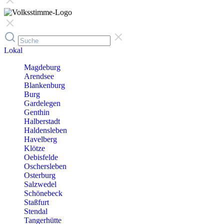
Lokal
Magdeburg
Arendsee
Blankenburg
Burg
Gardelegen
Genthin
Halberstadt
Haldensleben
Havelberg
Klötze
Oebisfelde
Oschersleben
Osterburg
Salzwedel
Schönebeck
Staßfurt
Stendal
Tangerhütte