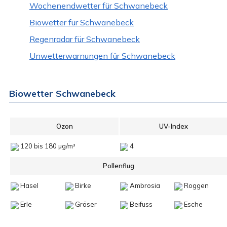
Wochenendwetter für Schwanebeck
Biowetter für Schwanebeck
Regenradar für Schwanebeck
Unwetterwarnungen für Schwanebeck
Biowetter Schwanebeck
Ozon
UV-Index
120 bis 180 µg/m³
4
Pollenflug
Hasel
Birke
Ambrosia
Roggen
Erle
Gräser
Beifuss
Esche