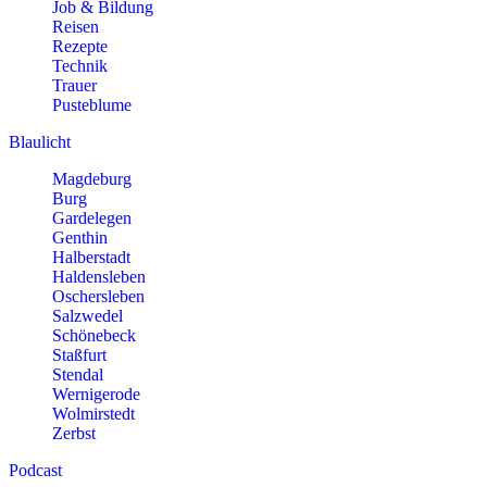
Job & Bildung
Reisen
Rezepte
Technik
Trauer
Pusteblume
Blaulicht
Magdeburg
Burg
Gardelegen
Genthin
Halberstadt
Haldensleben
Oschersleben
Salzwedel
Schönebeck
Staßfurt
Stendal
Wernigerode
Wolmirstedt
Zerbst
Podcast