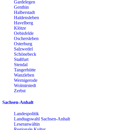
Gardelegen
Genthin
Halberstadt
Haldensleben
Havelberg
Klötze
Oebisfelde
Oschersleben
Osterburg
Salzwedel
Schönebeck
Staßfurt
Stendal
Tangerhütte
Wanzleben
Wernigerode
Wolmirstedt
Zerbst
Sachsen-Anhalt
Landespolitik
Landtagswahl Sachsen-Anhalt
Leseranwältin
Regionale Kultur