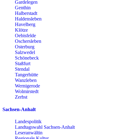
Gardelegen
Genthin
Halberstadt
Haldensleben
Havelberg
Klötze
Oebisfelde
Oschersleben
Osterburg
Salzwedel
Schönebeck
Staßfurt
Stendal
Tangerhütte
Wanzleben
Wernigerode
Wolmirstedt
Zerbst
Sachsen-Anhalt
Landespolitik
Landtagswahl Sachsen-Anhalt
Leseranwältin
Regionale Kultur