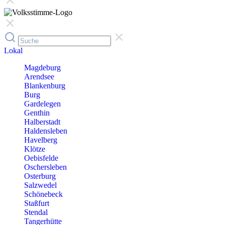
Lokal
Magdeburg
Arendsee
Blankenburg
Burg
Gardelegen
Genthin
Halberstadt
Haldensleben
Havelberg
Klötze
Oebisfelde
Oschersleben
Osterburg
Salzwedel
Schönebeck
Staßfurt
Stendal
Tangerhütte