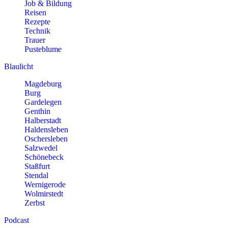
Job & Bildung
Reisen
Rezepte
Technik
Trauer
Pusteblume
Blaulicht
Magdeburg
Burg
Gardelegen
Genthin
Halberstadt
Haldensleben
Oschersleben
Salzwedel
Schönebeck
Staßfurt
Stendal
Wernigerode
Wolmirstedt
Zerbst
Podcast