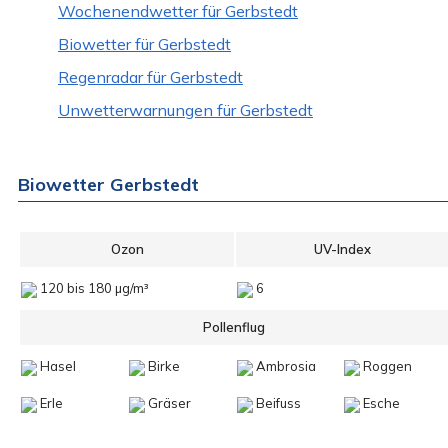
Wochenendwetter für Gerbstedt
Biowetter für Gerbstedt
Regenradar für Gerbstedt
Unwetterwarnungen für Gerbstedt
Biowetter Gerbstedt
Ozon
UV-Index
120 bis 180 µg/m³
6
Pollenflug
Hasel
Birke
Ambrosia
Roggen
Erle
Gräser
Beifuss
Esche