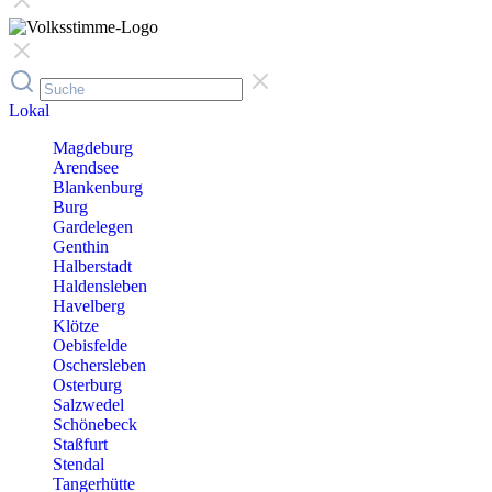
Lokal
Magdeburg
Arendsee
Blankenburg
Burg
Gardelegen
Genthin
Halberstadt
Haldensleben
Havelberg
Klötze
Oebisfelde
Oschersleben
Osterburg
Salzwedel
Schönebeck
Staßfurt
Stendal
Tangerhütte