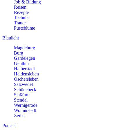
Job & Bildung
Reisen
Rezepte
Technik
Trauer
Pusteblume
Blaulicht
Magdeburg
Burg
Gardelegen
Genthin
Halberstadt
Haldensleben
Oschersleben
Salzwedel
Schönebeck
Staßfurt
Stendal
Wernigerode
Wolmirstedt
Zerbst
Podcast