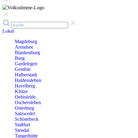
Lokal
Magdeburg
Arendsee
Blankenburg
Burg
Gardelegen
Genthin
Halberstadt
Haldensleben
Havelberg
Klötze
Oebisfelde
Oschersleben
Osterburg
Salzwedel
Schönebeck
Staßfurt
Stendal
Tangerhütte