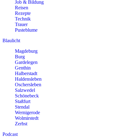
Job & Bildung
Reisen
Rezepte
Technik
Trauer
Pusteblume
Blaulicht
Magdeburg
Burg
Gardelegen
Genthin
Halberstadt
Haldensleben
Oschersleben
Salzwedel
Schönebeck
Staßfurt
Stendal
Wernigerode
Wolmirstedt
Zerbst
Podcast